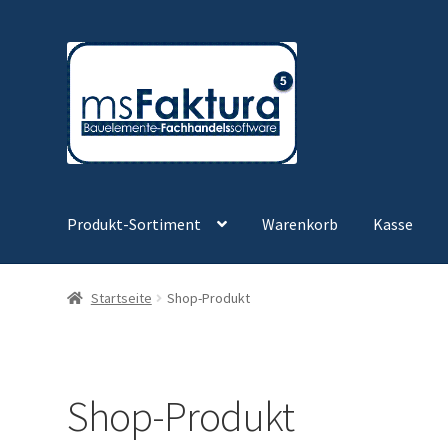
Zur
Zum
Navigation
Inhalt
springen
springen
Produkt-Sortiment
Warenkorb
Kasse
Startseite
Shop-Produkt
Shop-Produkt