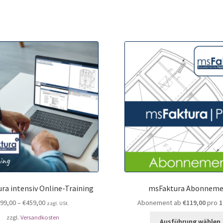
ra intensiv Online-Training
msFaktura Abonnem
€
99,00
–
€
459,00
Abonement ab
€
119,00
pro
1
zzgl. USt.
zzgl.
Versandkosten
Ausführung wählen